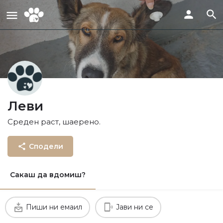
Леви
Среден раст, шаерено.
Сподели
Сакаш да вдомиш?
Пиши ни емаил
Јави ни се