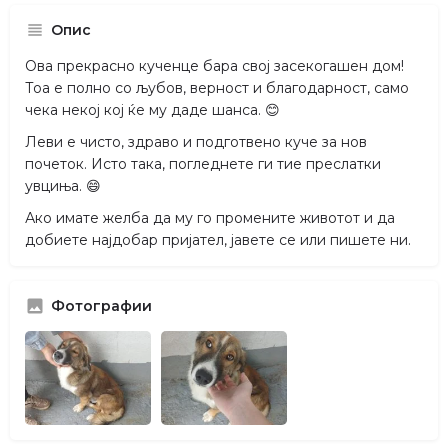
Опис
Ова прекрасно кученце бара свој засекогашен дом!
Тоа е полно со љубов, верност и благодарност, само
чека некој кој ќе му даде шанса. 😊
Леви е чисто, здраво и подготвено куче за нов
почеток. Исто така, погледнете ги тие преслатки
увциња. 😄
Ако имате желба да му го промените животот и да
добиете најдобар пријател, јавете се или пишете ни.
Фотографии