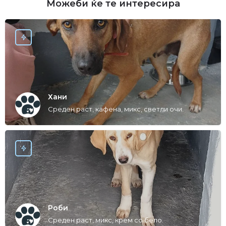
Можеби ќе те интересира
Хани
Среден раст, кафена, микс, светли очи.
Роби
Среден раст, микс, крем со бело.