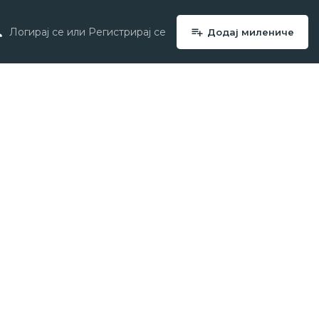
Логирај се
или
Регистрирај се
Додај милениче