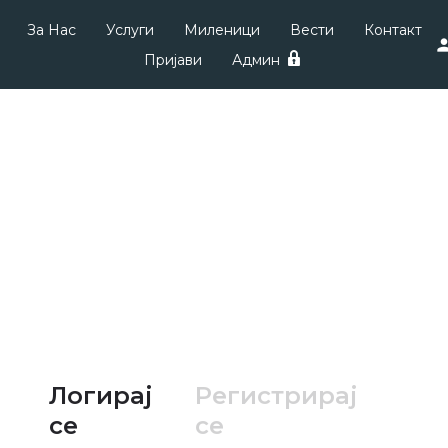
За Нас
Услуги
Миленици
Вести
Контакт
Пријави
Админ
Логирај
Регистрирај
се
се