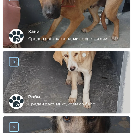
Хани
Среден раст, кафена, микс, светли очи.
Роби
Среден раст, микс, крем со бело.