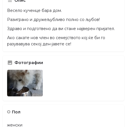
Опис
Весело кученце бара дом.
Разиграно и дружељубливо полно со љубов!
Здраво и подготвено да ви стане најверен пријател.
Ако сакате нов член во семејството кој ќе би го
разувавува секој ден-јавете се!
Фотографии
Пол
женски