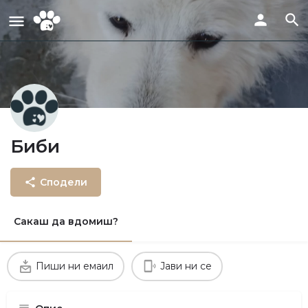
Биби
Сподели
Сакаш да вдомиш?
Пиши ни емаил
Јави ни се